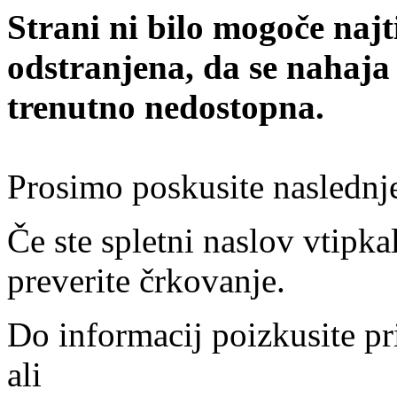
Strani ni bilo mogoče najt
odstranjena, da se nahaja
trenutno nedostopna.
Prosimo poskusite naslednj
Če ste spletni naslov vtipkal
preverite črkovanje.
Do informacij poizkusite pr
ali