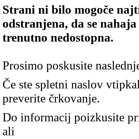
Strani ni bilo mogoče najt
odstranjena, da se nahaja
trenutno nedostopna.
Prosimo poskusite naslednj
Če ste spletni naslov vtipkal
preverite črkovanje.
Do informacij poizkusite pr
ali