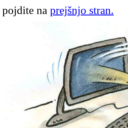
pojdite na
prejšnjo stran.