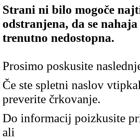
Strani ni bilo mogoče najt
odstranjena, da se nahaja
trenutno nedostopna.
Prosimo poskusite naslednj
Če ste spletni naslov vtipkal
preverite črkovanje.
Do informacij poizkusite pr
ali