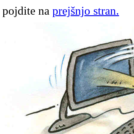
pojdite na
prejšnjo stran.