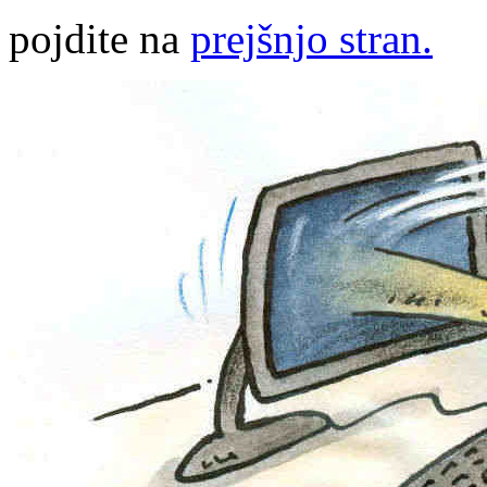
pojdite na
prejšnjo stran.