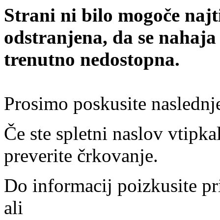
Strani ni bilo mogoče najt
odstranjena, da se nahaja
trenutno nedostopna.
Prosimo poskusite naslednj
Če ste spletni naslov vtipkal
preverite črkovanje.
Do informacij poizkusite pr
ali