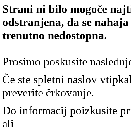
Strani ni bilo mogoče najt
odstranjena, da se nahaja
trenutno nedostopna.
Prosimo poskusite naslednj
Če ste spletni naslov vtipkal
preverite črkovanje.
Do informacij poizkusite pr
ali