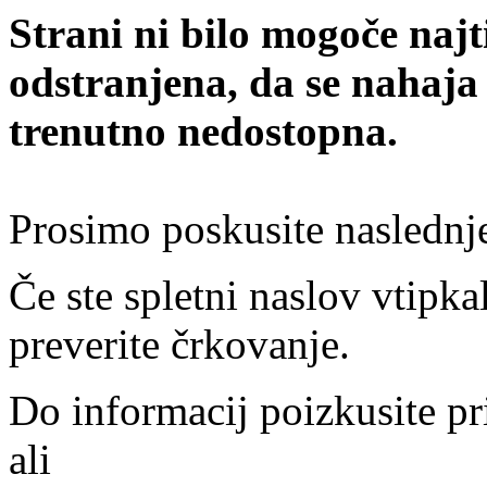
Strani ni bilo mogoče najt
odstranjena, da se nahaja
trenutno nedostopna.
Prosimo poskusite naslednj
Če ste spletni naslov vtipkal
preverite črkovanje.
Do informacij poizkusite pr
ali