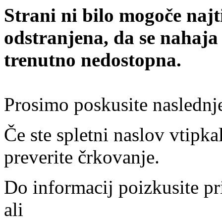
Strani ni bilo mogoče najt
odstranjena, da se nahaja
trenutno nedostopna.
Prosimo poskusite naslednj
Če ste spletni naslov vtipkal
preverite črkovanje.
Do informacij poizkusite pr
ali