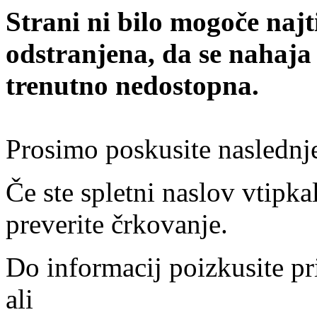
Strani ni bilo mogoče najt
odstranjena, da se nahaja
trenutno nedostopna.
Prosimo poskusite naslednj
Če ste spletni naslov vtipkal
preverite črkovanje.
Do informacij poizkusite pr
ali