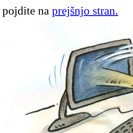
pojdite na
prejšnjo stran.