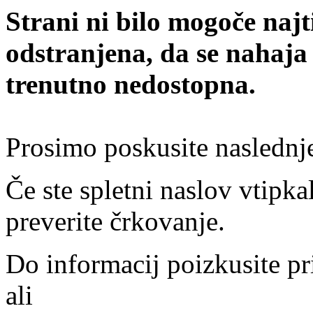
Strani ni bilo mogoče najt
odstranjena, da se nahaja
trenutno nedostopna.
Prosimo poskusite naslednj
Če ste spletni naslov vtipkal
preverite črkovanje.
Do informacij poizkusite pr
ali