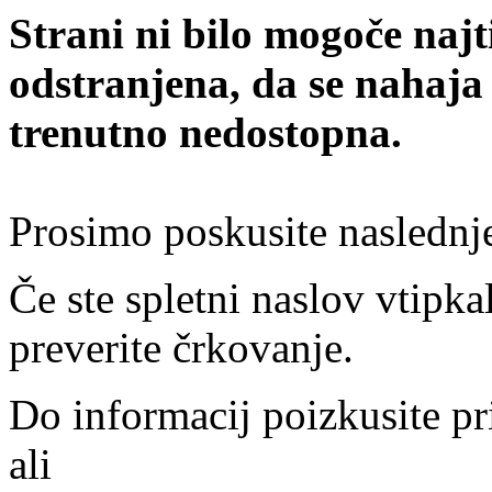
Strani ni bilo mogoče najt
odstranjena, da se nahaja
trenutno nedostopna.
Prosimo poskusite naslednj
Če ste spletni naslov vtipkal
preverite črkovanje.
Do informacij poizkusite pr
ali