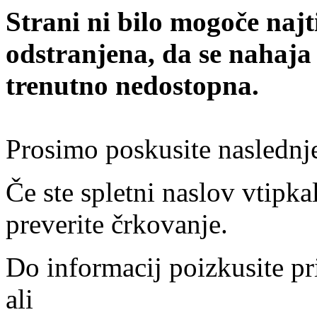
Strani ni bilo mogoče najt
odstranjena, da se nahaja
trenutno nedostopna.
Prosimo poskusite naslednj
Če ste spletni naslov vtipkal
preverite črkovanje.
Do informacij poizkusite pr
ali