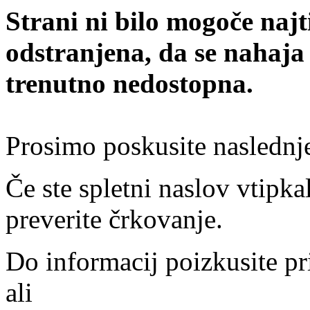
Strani ni bilo mogoče najt
odstranjena, da se nahaja
trenutno nedostopna.
Prosimo poskusite naslednj
Če ste spletni naslov vtipkal
preverite črkovanje.
Do informacij poizkusite pr
ali