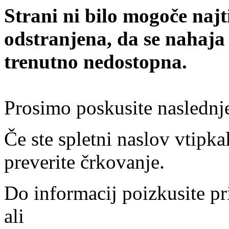
Strani ni bilo mogoče najt
odstranjena, da se nahaja
trenutno nedostopna.
Prosimo poskusite naslednj
Če ste spletni naslov vtipkal
preverite črkovanje.
Do informacij poizkusite pr
ali