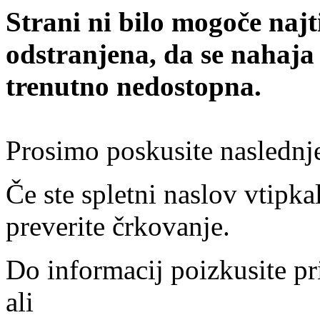
Strani ni bilo mogoče najt
odstranjena, da se nahaja
trenutno nedostopna.
Prosimo poskusite naslednj
Če ste spletni naslov vtipkal
preverite črkovanje.
Do informacij poizkusite pr
ali