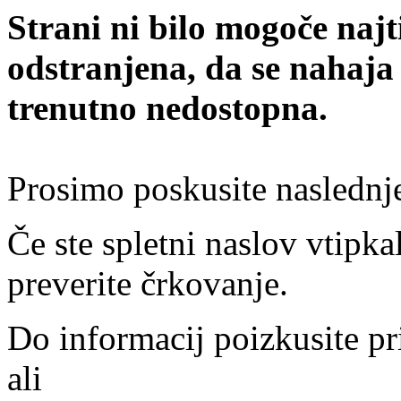
Strani ni bilo mogoče najt
odstranjena, da se nahaja
trenutno nedostopna.
Prosimo poskusite naslednj
Če ste spletni naslov vtipkal
preverite črkovanje.
Do informacij poizkusite pr
ali