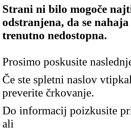
Strani ni bilo mogoče najt
odstranjena, da se nahaja
trenutno nedostopna.
Prosimo poskusite naslednj
Če ste spletni naslov vtipkal
preverite črkovanje.
Do informacij poizkusite pr
ali