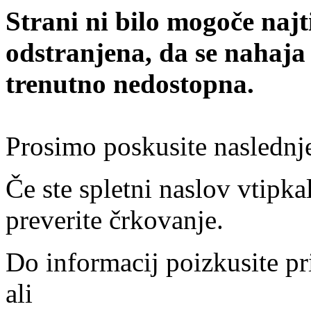
Strani ni bilo mogoče najt
odstranjena, da se nahaja
trenutno nedostopna.
Prosimo poskusite naslednj
Če ste spletni naslov vtipkal
preverite črkovanje.
Do informacij poizkusite pr
ali