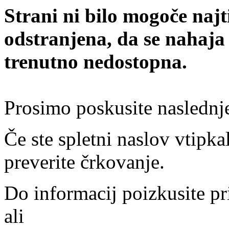
Strani ni bilo mogoče najt
odstranjena, da se nahaja
trenutno nedostopna.
Prosimo poskusite naslednj
Če ste spletni naslov vtipkal
preverite črkovanje.
Do informacij poizkusite pr
ali