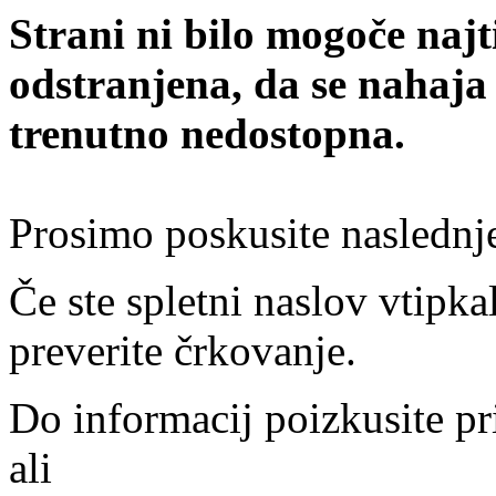
Strani ni bilo mogoče najt
odstranjena, da se nahaja
trenutno nedostopna.
Prosimo poskusite naslednj
Če ste spletni naslov vtipkal
preverite črkovanje.
Do informacij poizkusite pr
ali