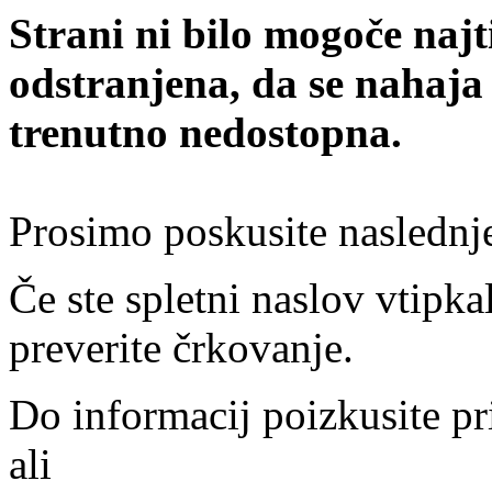
Strani ni bilo mogoče najt
odstranjena, da se nahaja
trenutno nedostopna.
Prosimo poskusite naslednj
Če ste spletni naslov vtipkal
preverite črkovanje.
Do informacij poizkusite pr
ali