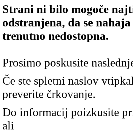
Strani ni bilo mogoče najt
odstranjena, da se nahaja
trenutno nedostopna.
Prosimo poskusite naslednj
Če ste spletni naslov vtipkal
preverite črkovanje.
Do informacij poizkusite pr
ali