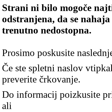
Strani ni bilo mogoče najt
odstranjena, da se nahaja
trenutno nedostopna.
Prosimo poskusite naslednj
Če ste spletni naslov vtipkal
preverite črkovanje.
Do informacij poizkusite pr
ali