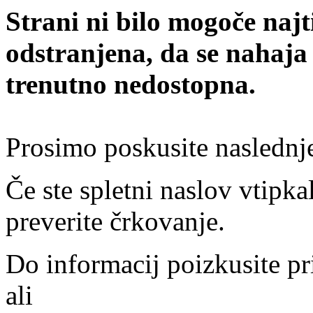
Strani ni bilo mogoče najt
odstranjena, da se nahaja
trenutno nedostopna.
Prosimo poskusite naslednj
Če ste spletni naslov vtipkal
preverite črkovanje.
Do informacij poizkusite pr
ali