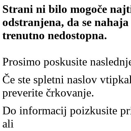
Strani ni bilo mogoče najt
odstranjena, da se nahaja
trenutno nedostopna.
Prosimo poskusite naslednj
Če ste spletni naslov vtipkal
preverite črkovanje.
Do informacij poizkusite pr
ali