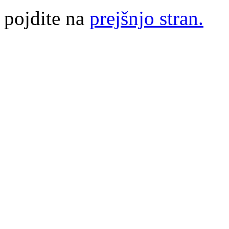
pojdite na
prejšnjo stran.