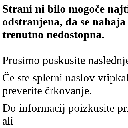
Strani ni bilo mogoče najt
odstranjena, da se nahaja
trenutno nedostopna.
Prosimo poskusite naslednj
Če ste spletni naslov vtipkal
preverite črkovanje.
Do informacij poizkusite pr
ali