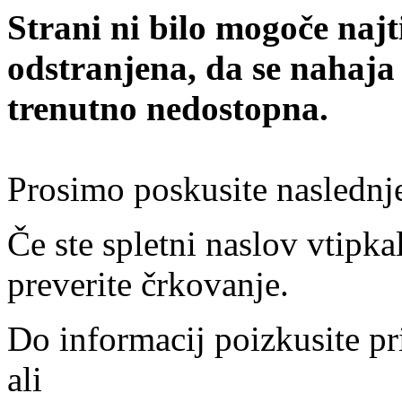
Strani ni bilo mogoče najt
odstranjena, da se nahaja
trenutno nedostopna.
Prosimo poskusite naslednj
Če ste spletni naslov vtipkal
preverite črkovanje.
Do informacij poizkusite pr
ali