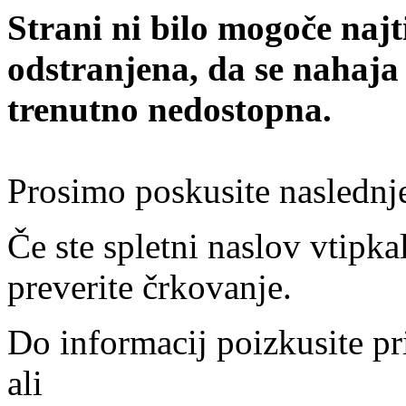
Strani ni bilo mogoče najt
odstranjena, da se nahaja
trenutno nedostopna.
Prosimo poskusite naslednj
Če ste spletni naslov vtipkal
preverite črkovanje.
Do informacij poizkusite pr
ali