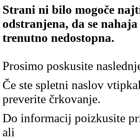
Strani ni bilo mogoče najt
odstranjena, da se nahaja
trenutno nedostopna.
Prosimo poskusite naslednj
Če ste spletni naslov vtipkal
preverite črkovanje.
Do informacij poizkusite pr
ali