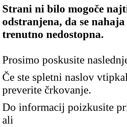
Strani ni bilo mogoče najt
odstranjena, da se nahaja
trenutno nedostopna.
Prosimo poskusite naslednj
Če ste spletni naslov vtipkal
preverite črkovanje.
Do informacij poizkusite pr
ali