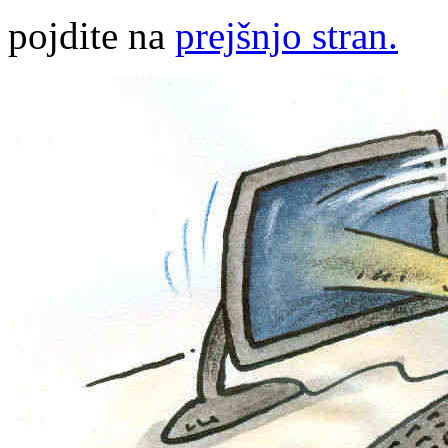
pojdite na
prejšnjo stran.