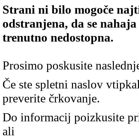
Strani ni bilo mogoče najt
odstranjena, da se nahaja
trenutno nedostopna.
Prosimo poskusite naslednj
Če ste spletni naslov vtipkal
preverite črkovanje.
Do informacij poizkusite pr
ali