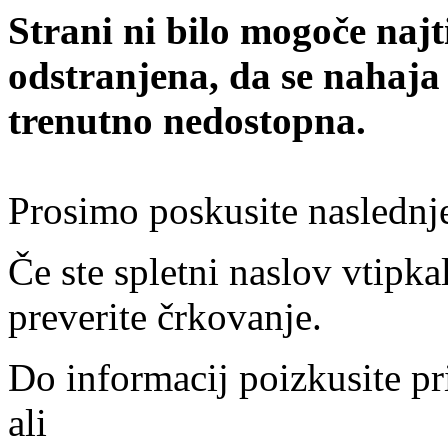
Strani ni bilo mogoče najt
odstranjena, da se nahaja
trenutno nedostopna.
Prosimo poskusite naslednj
Če ste spletni naslov vtipkal
preverite črkovanje.
Do informacij poizkusite pr
ali