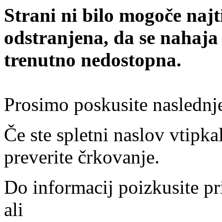
Strani ni bilo mogoče najt
odstranjena, da se nahaja
trenutno nedostopna.
Prosimo poskusite naslednj
Če ste spletni naslov vtipkal
preverite črkovanje.
Do informacij poizkusite pr
ali