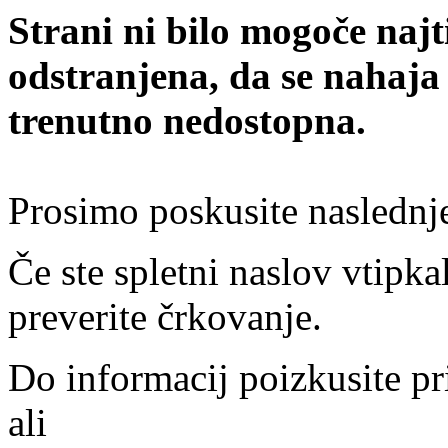
Strani ni bilo mogoče najt
odstranjena, da se nahaja
trenutno nedostopna.
Prosimo poskusite naslednj
Če ste spletni naslov vtipkal
preverite črkovanje.
Do informacij poizkusite pr
ali