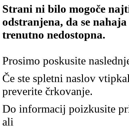
Strani ni bilo mogoče najt
odstranjena, da se nahaja
trenutno nedostopna.
Prosimo poskusite naslednj
Če ste spletni naslov vtipkal
preverite črkovanje.
Do informacij poizkusite pr
ali