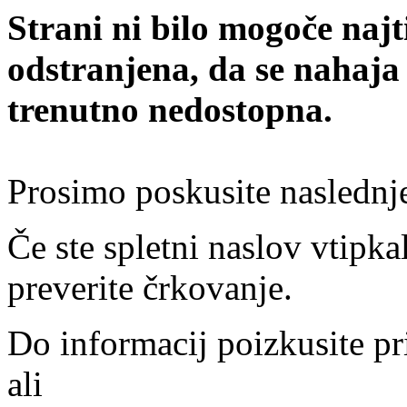
Strani ni bilo mogoče najt
odstranjena, da se nahaja
trenutno nedostopna.
Prosimo poskusite naslednj
Če ste spletni naslov vtipkal
preverite črkovanje.
Do informacij poizkusite pr
ali