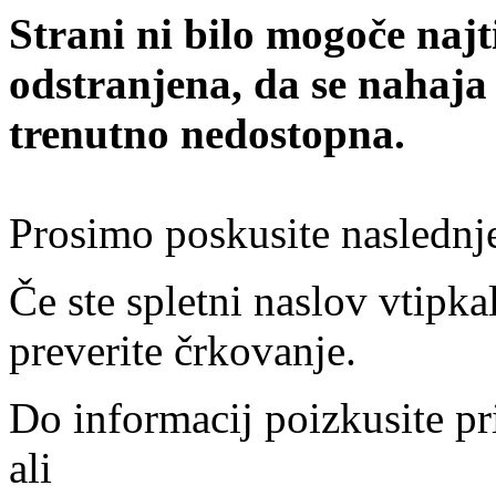
Strani ni bilo mogoče najt
odstranjena, da se nahaja
trenutno nedostopna.
Prosimo poskusite naslednj
Če ste spletni naslov vtipkal
preverite črkovanje.
Do informacij poizkusite pr
ali