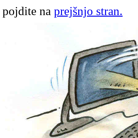
pojdite na
prejšnjo stran.