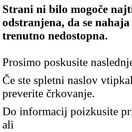
Strani ni bilo mogoče najt
odstranjena, da se nahaja
trenutno nedostopna.
Prosimo poskusite naslednj
Če ste spletni naslov vtipkal
preverite črkovanje.
Do informacij poizkusite pr
ali