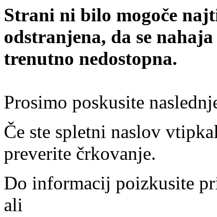
Strani ni bilo mogoče najt
odstranjena, da se nahaja
trenutno nedostopna.
Prosimo poskusite naslednj
Če ste spletni naslov vtipkal
preverite črkovanje.
Do informacij poizkusite pr
ali