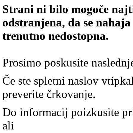
Strani ni bilo mogoče najt
odstranjena, da se nahaja
trenutno nedostopna.
Prosimo poskusite naslednj
Če ste spletni naslov vtipkal
preverite črkovanje.
Do informacij poizkusite pr
ali