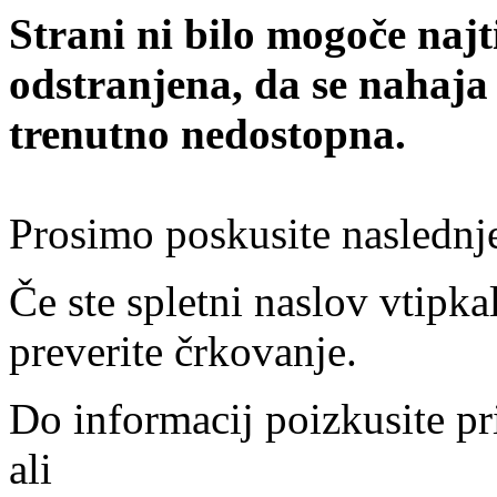
Strani ni bilo mogoče najt
odstranjena, da se nahaja
trenutno nedostopna.
Prosimo poskusite naslednj
Če ste spletni naslov vtipkal
preverite črkovanje.
Do informacij poizkusite pr
ali