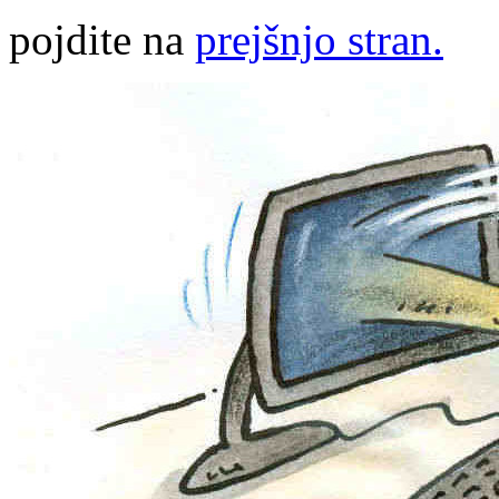
pojdite na
prejšnjo stran.