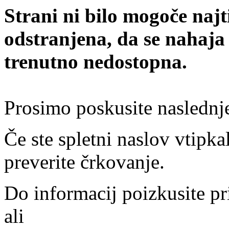
Strani ni bilo mogoče najt
odstranjena, da se nahaja
trenutno nedostopna.
Prosimo poskusite naslednj
Če ste spletni naslov vtipkal
preverite črkovanje.
Do informacij poizkusite pr
ali