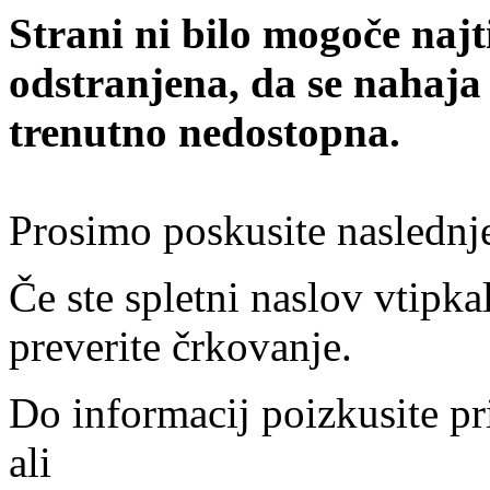
Strani ni bilo mogoče najt
odstranjena, da se nahaja
trenutno nedostopna.
Prosimo poskusite naslednj
Če ste spletni naslov vtipkal
preverite črkovanje.
Do informacij poizkusite pr
ali