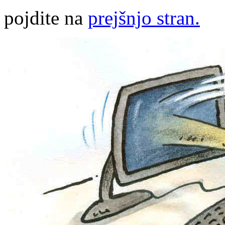
pojdite na
prejšnjo stran.