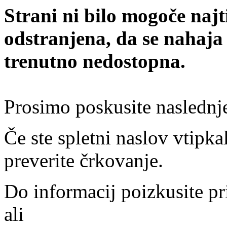
Strani ni bilo mogoče najt
odstranjena, da se nahaja
trenutno nedostopna.
Prosimo poskusite naslednj
Če ste spletni naslov vtipkal
preverite črkovanje.
Do informacij poizkusite pr
ali