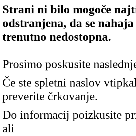
Strani ni bilo mogoče najt
odstranjena, da se nahaja
trenutno nedostopna.
Prosimo poskusite naslednj
Če ste spletni naslov vtipkal
preverite črkovanje.
Do informacij poizkusite pr
ali