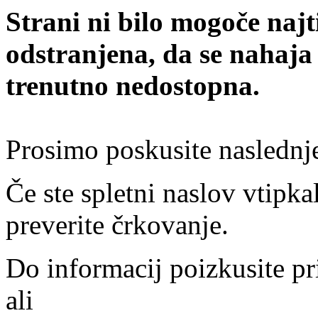
Strani ni bilo mogoče najt
odstranjena, da se nahaja
trenutno nedostopna.
Prosimo poskusite naslednj
Če ste spletni naslov vtipkal
preverite črkovanje.
Do informacij poizkusite pr
ali