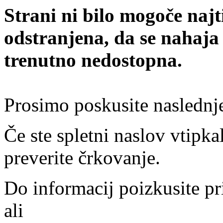
Strani ni bilo mogoče najt
odstranjena, da se nahaja
trenutno nedostopna.
Prosimo poskusite naslednj
Če ste spletni naslov vtipkal
preverite črkovanje.
Do informacij poizkusite pr
ali