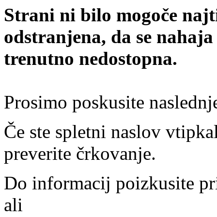
Strani ni bilo mogoče najt
odstranjena, da se nahaja
trenutno nedostopna.
Prosimo poskusite naslednj
Če ste spletni naslov vtipkal
preverite črkovanje.
Do informacij poizkusite pr
ali