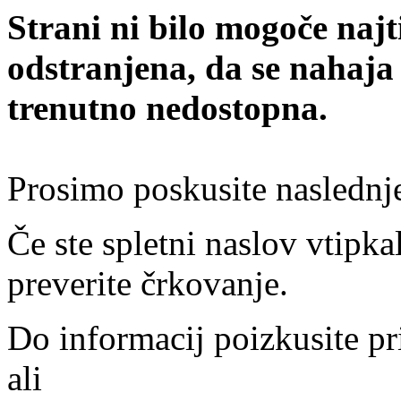
Strani ni bilo mogoče najt
odstranjena, da se nahaja
trenutno nedostopna.
Prosimo poskusite naslednj
Če ste spletni naslov vtipkal
preverite črkovanje.
Do informacij poizkusite pr
ali