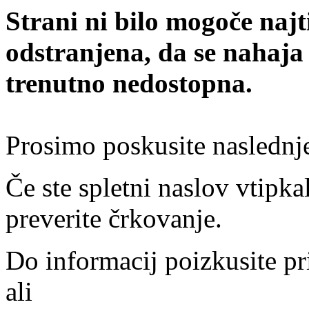
Strani ni bilo mogoče najt
odstranjena, da se nahaja
trenutno nedostopna.
Prosimo poskusite naslednj
Če ste spletni naslov vtipkal
preverite črkovanje.
Do informacij poizkusite pr
ali