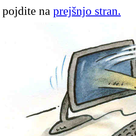
pojdite na
prejšnjo stran.