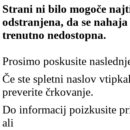
Strani ni bilo mogoče najt
odstranjena, da se nahaja
trenutno nedostopna.
Prosimo poskusite naslednj
Če ste spletni naslov vtipkal
preverite črkovanje.
Do informacij poizkusite pr
ali