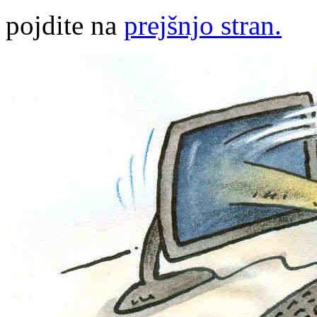
pojdite na
prejšnjo stran.